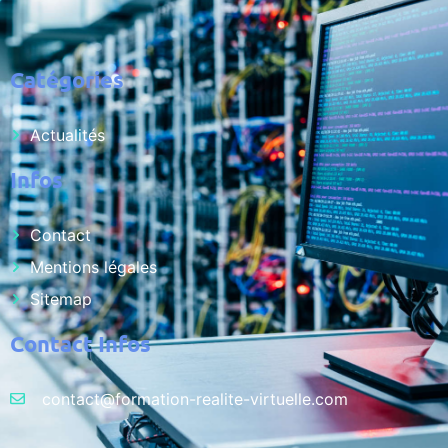
Catégories
Actualités
Infos
Contact
Mentions légales
Sitemap
Contact Infos
contact@formation-realite-virtuelle.com