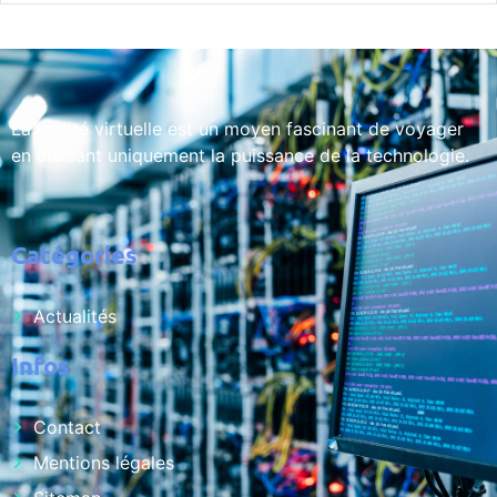
La réalité virtuelle est un moyen fascinant de voyager
en utilisant uniquement la puissance de la technologie.
Catégories
Actualités
Infos
Contact
Mentions légales