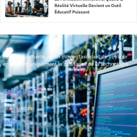
Réalité Virtuelle Devient un Outil
Éducatif Puissant
La réalité virtuelle est un moyen fascinant de voyager
en utilisant uniquement la puissance de la technologie.
Catégories
Actualités
Infos