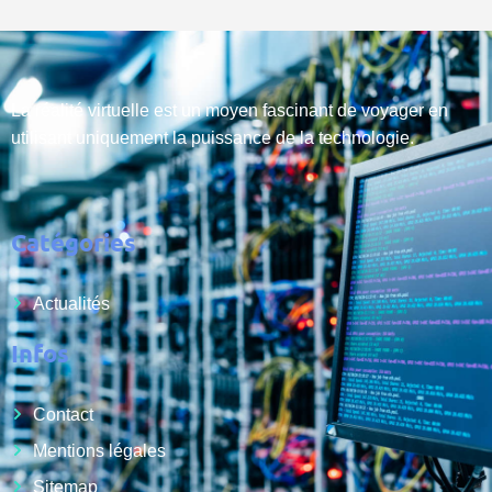
La réalité virtuelle est un moyen fascinant de voyager en
utilisant uniquement la puissance de la technologie.
Catégories
Actualités
Infos
Contact
Mentions légales
Sitemap