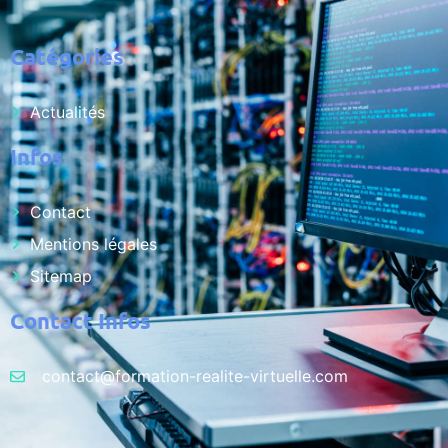
Catégories
Actualités
Infos
Contact
Mentions légales
Sitemap
Contact Infos
contact@formation-realite-virtuelle.com