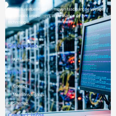
La réalité virtuelle est un moyen fascinant de voyager
en utilisant uniquement la puissance de la
technologie.
Catégories
Actualités
Infos
Contact
Mentions légales
Sitemap
Contact Infos